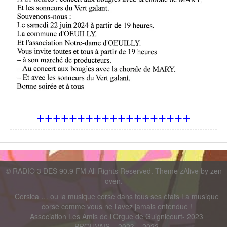
+++++++++++++++++++
©
RADIO 3 DES 90.9 FM
All Rights Reserved. Theme zAlive by
zen
oven
.
Corsica … ou la musique corse dans tous ses états La musique
corse comme vous ne l’avez jamais entendue !
Association Les Amis de l’Orgue de Guignicourt- 2023
PROUVAIS – 2023 – 2022