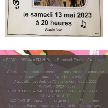
©
RADIO 3 DES 90.9 FM
All Rights Reserved. Theme zAlive by
zen
oven
.
Corsica … ou la musique corse dans tous ses états La musique
corse comme vous ne l’avez jamais entendue !
Association Les Amis de l’Orgue de Guignicourt- 2023
PROUVAIS – 2023 – 2022
GUYENCOURT – INAUGURATION DE L’EGLISE RESTAUREE
DE GUYENCOURT
AXO CHŒUR – 2023 –
Le 14 juillet, jour de Fête nationale
La fête des Pères
Appel du 18 Juin 1940
fêtes du Travail