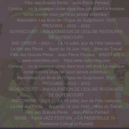
Fête des Grands-Pères
Jean-Pierre Pernaut
Corsica … ou la musique corse dans tous ses états La musique
corse comme vous ne l’avez jamais entendue !
Association Les Amis de l’Orgue de Guignicourt- 2023
PROUVAIS – 2023 – 2022
GUYENCOURT – INAUGURATION DE L’EGLISE RESTAUREE
DE GUYENCOURT
AXO CHŒUR – 2023 –
Le 14 juillet, jour de Fête nationale
La fête des Pères
Appel du 18 Juin 1940
fêtes du Travail
Fête des Grands-Pères
Jean-Pierre Pernaut
RADIO 3DES
www.radio3des.com
https:www.radio3des.com
Corsica … ou la musique corse dans tous ses états La musique
corse comme vous ne l’avez jamais entendue !
Association Les Amis de l’Orgue de Guignicourt- 2023
PROUVAIS – 2023 – 2022
GUYENCOURT – INAUGURATION DE L’EGLISE RESTAUREE
DE GUYENCOURT
AXO CHŒUR – 2023 –
Le 14 juillet, jour de Fête nationale
La fête des Pères
Appel du 18 Juin 1940
fêtes du Travail
Fête des Grands-Pères
Jean-Pierre Pernaut
GUISE – Famili JAZZ FESTIVAL – LA PASSERELLE 70 –
Résidence Culture et Ruralité