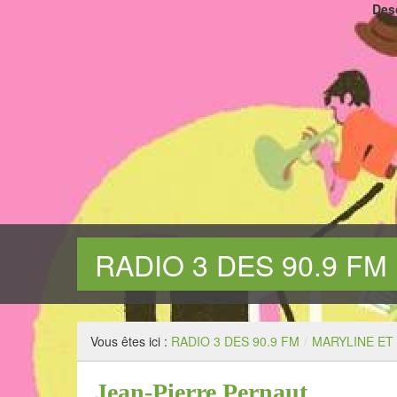
Desc
RADIO 3 DES 90.9 FM
www.radio3des.com. CHAMPAGNE PICARDE
Vous êtes ici :
RADIO 3 DES 90.9 FM
/
MARYLINE ET
Jean-Pierre Pernaut