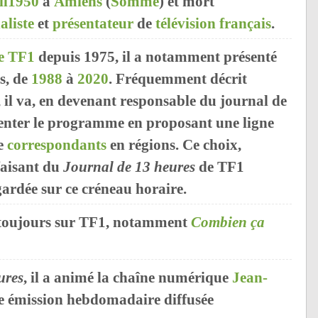
il
1950
à
Amiens
(
Somme
) et mort
aliste
et
présentateur
de
télévision
français
.
e TF1
depuis 1975, il a notamment présenté
s, de
1988
à
2020
. Fréquemment décrit
, il va, en devenant responsable du journal de
ienter le programme en proposant une ligne
de
correspondants
en régions. Ce choix,
faisant du
Journal de 13 heures
de TF1
gardée sur ce créneau horaire.
ns toujours sur TF1, notamment
Combien ça
ures
, il a animé la chaîne numérique
Jean-
e émission hebdomadaire diffusée