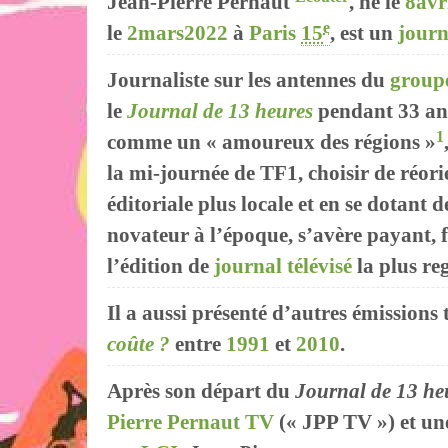
Jean-Pierre Pernaut
, né le
8
avr
e
le
2
mars
2022
à
Paris
15
, est un
journ
Journaliste sur les antennes du
group
le
Journal de 13 heures
pendant 33 an
1
comme un
« amoureux des régions »
la mi-journée de TF1, choisir de réor
éditoriale plus locale et en se dotant 
novateur à l’époque, s’avère payant, 
l’édition de
journal télévisé
la plus re
Il a aussi présenté d’autres émissio
coûte ?
entre
1991
et
2010
.
Après son départ du
Journal de 13 he
Pierre Pernaut TV
(« JPP TV ») et un