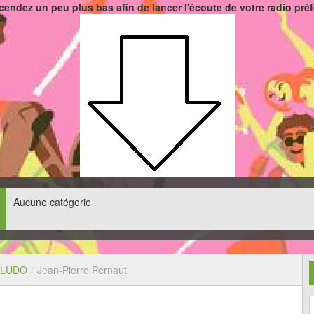
endez un peu plus bas afin de lancer l'écoute de votre radio pré
Aucune catégorie
 LUDO
/
Jean-Pierre Pernaut