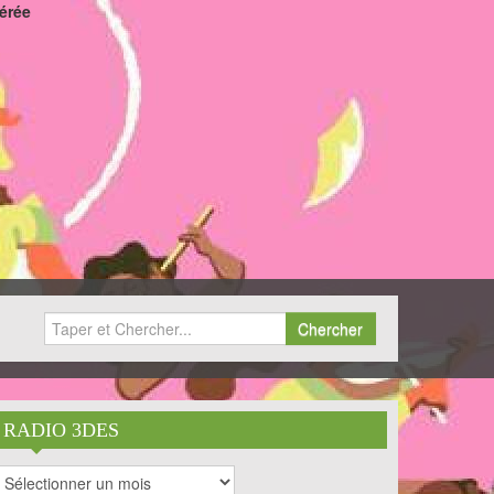
férée
Chercher
RADIO 3DES
RADIO