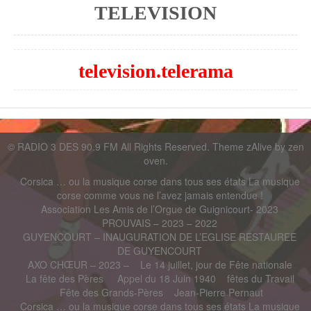
TELEVISION
television.telerama
©
RADIO 3 DES 90.9 FM
All Rights Reserved. Theme zAlive by
zen
oven
.
Corsica … ou la musique corse dans tous ses états La musique
corse comme vous ne l’avez jamais entendue !
Association Les Amis de l’Orgue de Guignicourt- 2023
PROUVAIS – 2023 – 2022
GUYENCOURT – INAUGURATION DE L’EGLISE RESTAUREE
DE GUYENCOURT
AXO CHŒUR – 2023 –
Le 14 juillet, jour de Fête nationale
La fête des Pères
Appel du 18 Juin 1940
fêtes du Travail
Fête des Grands-Pères
Jean-Pierre Pernaut
Corsica … ou la musique corse dans tous ses états La musique