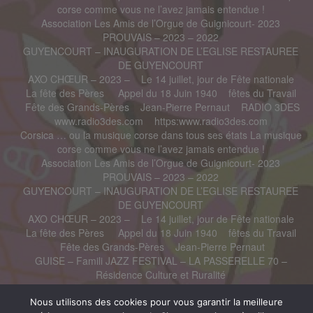
corse comme vous ne l’avez jamais entendue !
Association Les Amis de l’Orgue de Guignicourt- 2023
PROUVAIS – 2023 – 2022
GUYENCOURT – INAUGURATION DE L’EGLISE RESTAUREE
DE GUYENCOURT
AXO CHŒUR – 2023 –
Le 14 juillet, jour de Fête nationale
La fête des Pères
Appel du 18 Juin 1940
fêtes du Travail
Fête des Grands-Pères
Jean-Pierre Pernaut
RADIO 3DES
www.radio3des.com
https:www.radio3des.com
Corsica … ou la musique corse dans tous ses états La musique
corse comme vous ne l’avez jamais entendue !
Association Les Amis de l’Orgue de Guignicourt- 2023
PROUVAIS – 2023 – 2022
GUYENCOURT – INAUGURATION DE L’EGLISE RESTAUREE
DE GUYENCOURT
AXO CHŒUR – 2023 –
Le 14 juillet, jour de Fête nationale
La fête des Pères
Appel du 18 Juin 1940
fêtes du Travail
Fête des Grands-Pères
Jean-Pierre Pernaut
GUISE – Famili JAZZ FESTIVAL – LA PASSERELLE 70 –
Résidence Culture et Ruralité
Françoise Hardy
Budget 2025 : les subventions allouées aux radios associatives
Nous utilisons des cookies pour vous garantir la meilleure