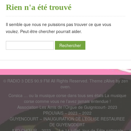
Rien n'a été trouvé
Il semble que nous ne puissions pas trouver ce que vous
voulez. Peut-être chercher pourrait aider.
©
RADIO 3 DES 90.9 FM
All Rights Reserved. Theme zAlive by
zen
oven
.
Corsica … ou la musique corse dans tous ses états La musique
corse comme vous ne l’avez jamais entendue !
Association Les Amis de l’Orgue de Guignicourt- 2023
PROUVAIS – 2023 – 2022
GUYENCOURT – INAUGURATION DE L’EGLISE RESTAUREE
DE GUYENCOURT
AXO CHŒUR – 2023 –
Le 14 juillet, jour de Fête nationale