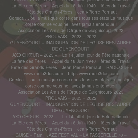
La fête des Pères
Appel du 18 Juin 1940
fêtes du Travail
Fête des Grands-Pères
Jean-Pierre Pernaut
Corsica … ou la musique corse dans tous ses états La musique
corse comme vous ne l’avez jamais entendue !
Association Les Amis de l’Orgue de Guignicourt- 2023
PROUVAIS – 2023 – 2022
GUYENCOURT – INAUGURATION DE L’EGLISE RESTAUREE
DE GUYENCOURT
AXO CHŒUR – 2023 –
Le 14 juillet, jour de Fête nationale
La fête des Pères
Appel du 18 Juin 1940
fêtes du Travail
Fête des Grands-Pères
Jean-Pierre Pernaut
RADIO 3DES
www.radio3des.com
https:www.radio3des.com
Corsica … ou la musique corse dans tous ses états La musique
corse comme vous ne l’avez jamais entendue !
Association Les Amis de l’Orgue de Guignicourt- 2023
PROUVAIS – 2023 – 2022
GUYENCOURT – INAUGURATION DE L’EGLISE RESTAUREE
DE GUYENCOURT
AXO CHŒUR – 2023 –
Le 14 juillet, jour de Fête nationale
La fête des Pères
Appel du 18 Juin 1940
fêtes du Travail
Fête des Grands-Pères
Jean-Pierre Pernaut
GUISE – Famili JAZZ FESTIVAL – LA PASSERELLE 70 –