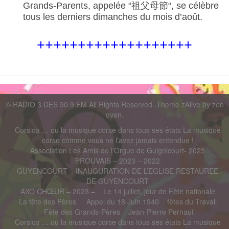
Grands-Parents, appelée “
祖父母節
“, se célèbre
tous les derniers dimanches du mois d’août.
+++++++++++++++++++
©
RADIO 3 DES 90.9 FM
All Rights Reserved. Theme zAlive by
zen
oven
.
Corsica … ou la musique corse dans tous ses états La musique
corse comme vous ne l’avez jamais entendue !
Association Les Amis de l’Orgue de Guignicourt- 2023
PROUVAIS – 2023 – 2022
GUYENCOURT – INAUGURATION DE L’EGLISE RESTAUREE
DE GUYENCOURT
AXO CHŒUR – 2023 –
Le 14 juillet, jour de Fête nationale
La fête des Pères
Appel du 18 Juin 1940
fêtes du Travail
Fête des Grands-Pères
Jean-Pierre Pernaut
Corsica … ou la musique corse dans tous ses états La musique