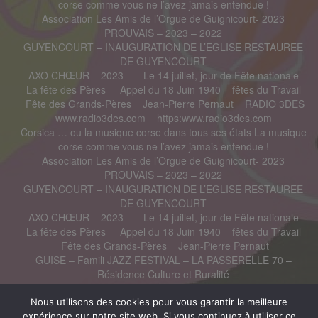
corse comme vous ne l’avez jamais entendue !
Association Les Amis de l’Orgue de Guignicourt- 2023
PROUVAIS – 2023 – 2022
GUYENCOURT – INAUGURATION DE L’EGLISE RESTAUREE
DE GUYENCOURT
AXO CHŒUR – 2023 –
Le 14 juillet, jour de Fête nationale
La fête des Pères
Appel du 18 Juin 1940
fêtes du Travail
Fête des Grands-Pères
Jean-Pierre Pernaut
RADIO 3DES
www.radio3des.com
https:www.radio3des.com
Corsica … ou la musique corse dans tous ses états La musique
corse comme vous ne l’avez jamais entendue !
Association Les Amis de l’Orgue de Guignicourt- 2023
PROUVAIS – 2023 – 2022
GUYENCOURT – INAUGURATION DE L’EGLISE RESTAUREE
DE GUYENCOURT
AXO CHŒUR – 2023 –
Le 14 juillet, jour de Fête nationale
La fête des Pères
Appel du 18 Juin 1940
fêtes du Travail
Fête des Grands-Pères
Jean-Pierre Pernaut
GUISE – Famili JAZZ FESTIVAL – LA PASSERELLE 70 –
Résidence Culture et Ruralité
Françoise Hardy
Budget 2025 : les subventions allouées aux radios associatives
Nous utilisons des cookies pour vous garantir la meilleure
sont finalement maintenu
expérience sur notre site web. Si vous continuez à utiliser ce