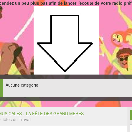
endez un peu plus bas afin de lancer l'écoute de votre radio pré
Aucune catégorie
MUSICALES
/
LA FÊTE DES GRAND MÈRES
/
fêtes du Travail