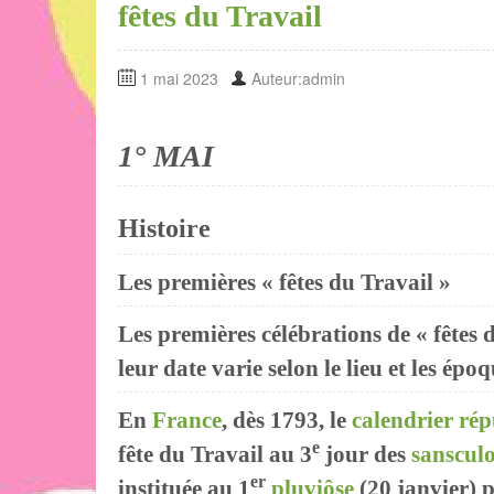
fêtes du Travail
1 mai 2023
Auteur:admin
1° MAI
Histoire
Les premières « fêtes du Travail »
Les premières célébrations de « fêtes du
leur date varie selon le lieu et les épo
En
France
, dès 1793, le
calendrier rép
e
fête du Travail au 3
jour des
sansculo
er
instituée au 1
pluviôse
(20 janvier) 