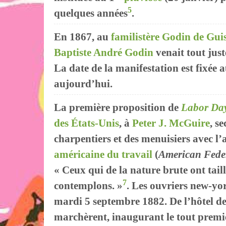
5
quelques années
.
En 1867, au
familistère Godin de Gui
Baptiste André Godin
venait tout jus
La date de la manifestation est fixée au
aujourd’hui.
La première proposition de
Labor Da
des États-Unis
, à
Peter J. McGuire
, s
charpentiers et des menuisiers avec l
américaine du travail
(
American Fede
« Ceux qui de la nature brute ont tail
7
contemplons. »
. Les ouvriers new-yor
mardi 5 septembre 1882. De l’hôtel de 
marchèrent, inaugurant le tout premier