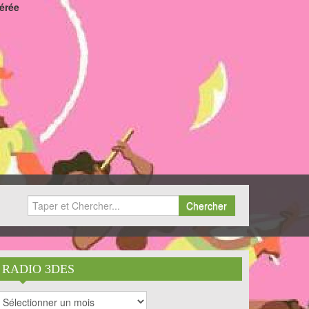
férée
Chercher
RADIO 3DES
RADIO