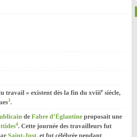
e
 travail » existent dès la fin du xviii
siècle,
3
ques
.
ublicain
de
Fabre d’Églantine
proposait une
4
ttides
. Cette journée des travailleurs fut
par
Saint-Just
, et fut célébrée pendant